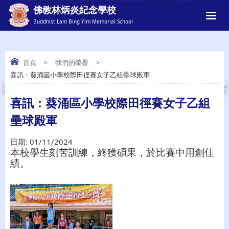
佛教林炳炎紀念學校
Buddhist Lam Bing Yim Memorial School
首頁
>
我們的榮譽
>
喜訊：葵涌區小學校際田徑賽女子乙組壘球殿軍
喜訊：葵涌區小學校際田徑賽女子乙組壘球
殿軍
喜訊：葵涌區小學校際田徑賽女子乙組
壘球殿軍
日期:
01/11/2024
本校學生刻苦訓練，終獲碩果，於比賽中用創佳
績。