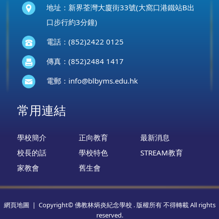
地址：新界荃灣大廈街33號(大窩口港鐵站B出
口步行約3分鐘)
電話：(852)2422 0125
傳真：(852)2484 1417
電郵：
info@blbyms.edu.hk
常用連結
學校簡介
正向教育
最新消息
校長的話
學校特色
STREAM教育
家教會
舊生會
網頁地圖
| Copyright© 佛教林炳炎紀念學校 . 版權所有 不得轉載 All rights
reserved.