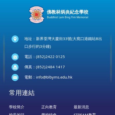
佛教林炳炎紀念學校
Buddhist Lam Bing Yim Memorial
地址：新界荃灣大廈街33號(大窩口港鐵站B出
口步行約3分鐘)
電話：(852)2422 0125
傳真：(852)2484 1417
電郵：
info@blbyms.edu.hk
常用連結
學校簡介
正向教育
最新消息
校長的話
學校特色
STREAM教育