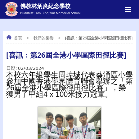
佛教林炳炎紀念學校
Buddhist Lam Bing Yim Memorial School
首頁
>
我們的榮譽
>
[喜訊﹕第26屆全港小學區際田徑比賽]
[喜訊﹕第26屆全港小學區際田徑比賽]
[喜訊﹕第26屆全港小學區際田徑比賽]
日期:
02/03/2024
本校六年級學生周瑋城代表葵涌區小學
參加中國香港學界體育聯會舉辦之「第
26屆全港小學區際徑田徑比賽」，榮
獲男子甲組4 x 100米接力冠軍。