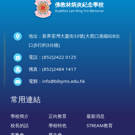
佛教林炳炎紀念學校
Buddhist Lam Bing Yim Memorial
地址：新界荃灣大廈街33號(大窩口港鐵站B出
口步行約3分鐘)
電話：(852)2422 0125
傳真：(852)2484 1417
電郵：
info@blbyms.edu.hk
常用連結
學校簡介
正向教育
最新消息
校長的話
學校特色
STREAM教育
家教會
舊生會