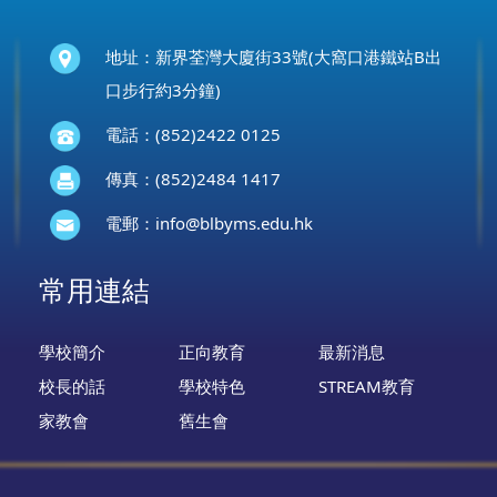
地址：新界荃灣大廈街33號(大窩口港鐵站B出
口步行約3分鐘)
電話：(852)2422 0125
傳真：(852)2484 1417
電郵：
info@blbyms.edu.hk
常用連結
學校簡介
正向教育
最新消息
校長的話
學校特色
STREAM教育
家教會
舊生會