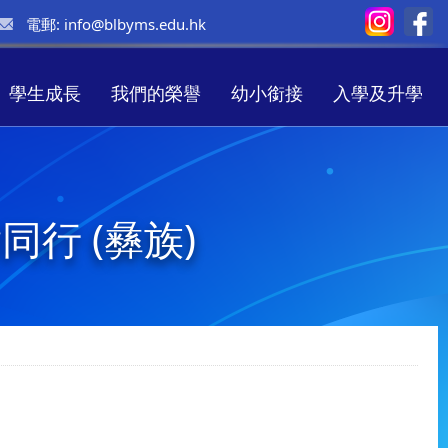
電郵:
info@blbyms.edu.hk
學生成長
我們的榮譽
幼小銜接
入學及升學
行 (彝族)