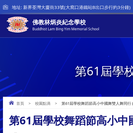
地址: 新界荃灣大廈街33號(大窩口港鐵站B出口步行約3分鐘)
佛教林炳炎紀念學校
Buddhist Lam Bing Yim Memorial School
第61屆學
首頁
>
校園點滴
>
第61屆學校舞蹈節高小中國舞雙人舞同行 (
第61屆學校舞蹈節高小中國