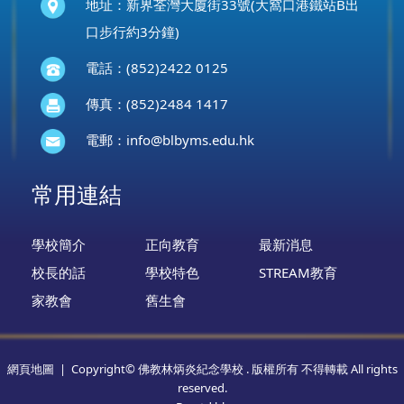
地址：新界荃灣大廈街33號(大窩口港鐵站B出
口步行約3分鐘)
電話：(852)2422 0125
傳真：(852)2484 1417
電郵：
info@blbyms.edu.hk
常用連結
學校簡介
正向教育
最新消息
校長的話
學校特色
STREAM教育
家教會
舊生會
網頁地圖
| Copyright© 佛教林炳炎紀念學校 . 版權所有 不得轉載 All rights
reserved.