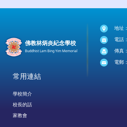
地址
電話：(
佛教林炳炎紀念學校
傳真：(
Buddhist Lam Bing Yim Memorial
電郵
常用連結
學校簡介
校長的話
家教會