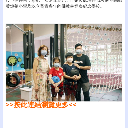
投下信任票，願把子女附託於此，正是位處灣仔12校網的佛教
黄焯菴小學及䇄立葵青多年的佛教林炳炎紀念學校。
>>按此連結瀏覽更多<<