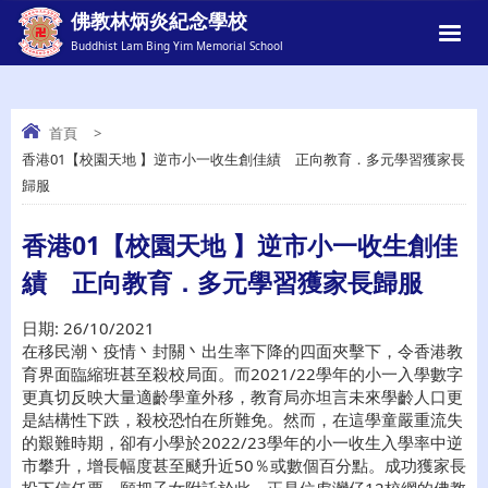
佛教林炳炎紀念學校
Buddhist Lam Bing Yim Memorial School
首頁
>
香港01【校園天地 】逆市小一收生創佳績 正向教育．多元學習獲家長
香港01【校園天地 】逆市小一收生創佳
歸服
績 正向教育．多元學習獲家長歸服
香港01【校園天地 】逆市小一收生創佳
績 正向教育．多元學習獲家長歸服
日期:
26/10/2021
在移民潮丶疫情丶封關丶出生率下降的四面夾擊下，令香港教
育界面臨縮班甚至殺校局面。而2021/22學年的小一入學數字
更真切反映大量適齡學童外移，教育局亦坦言未來學齡人口更
是結構性下跌，殺校恐怕在所難免。然而，在這學童嚴重流失
的艱難時期，卻有小學於2022/23學年的小一收生入學率中逆
市攀升，增長幅度甚至颷升近50％或數個百分點。成功獲家長