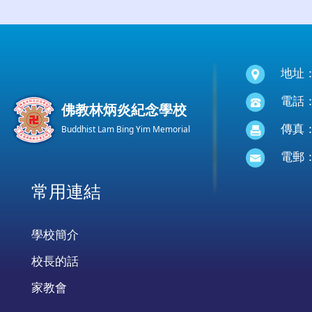
地址
電話：(
佛教林炳炎紀念學校
傳真：(
Buddhist Lam Bing Yim Memorial
電郵
常用連結
學校簡介
校長的話
家教會