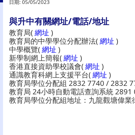
日期:
05/05/2023
與升中有關網址/電話/地址
教育局(
網址
)
教育局的中學學位分配辦法(
網址
)
中學概覽
(
網址
)
新學制網上簡報
(
網址
)
香港直接資助學校議會
(
網址
)
通識教育科網上支援平台
(
網址
)
教育局學位分配組 2832 7740 / 2832 7
教育局 24小時自動電話查詢系統 2891 0
教育局學位分配組地址：九龍觀塘偉業街2