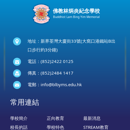
佛教林炳炎紀念學校
Buddhist Lam Bing Yim Memorial
地址：新界荃灣大廈街33號(大窩口港鐵站B出
口步行約3分鐘)
電話：(852)2422 0125
傳真：(852)2484 1417
電郵：
info@blbyms.edu.hk
常用連結
學校簡介
正向教育
最新消息
校長的話
學校特色
STREAM教育