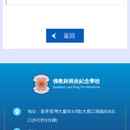
返回
佛教林炳炎紀念學校
Buddhist Lam Bing Yim Memorial
地址：新界荃灣大廈街33號(大窩口港鐵站B出
口步行約3分鐘)