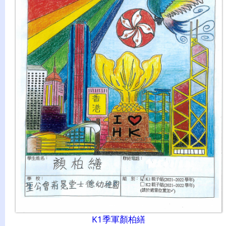
K1季軍顏柏繕