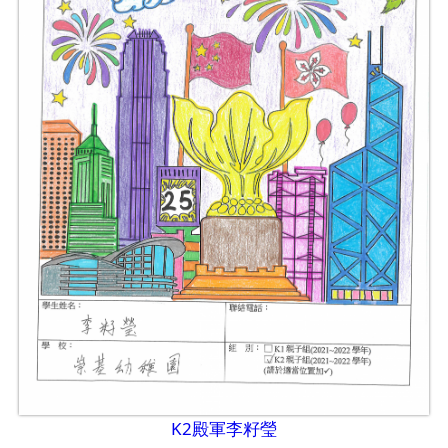
K2殿軍李籽瑩