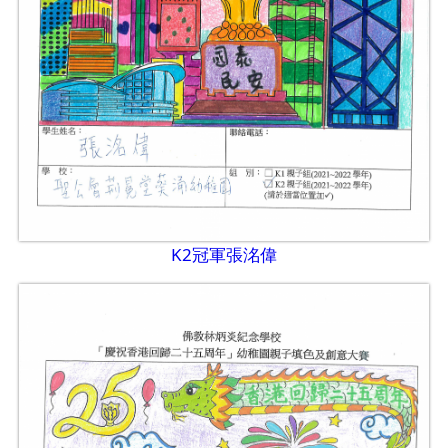
K2冠軍張洺偉