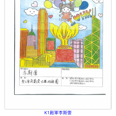
K1殿軍李斯蕾