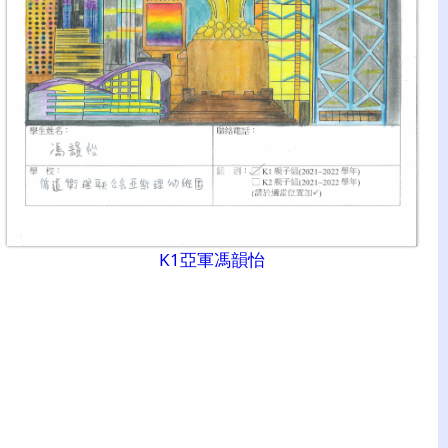
K1亞軍馮韻怡