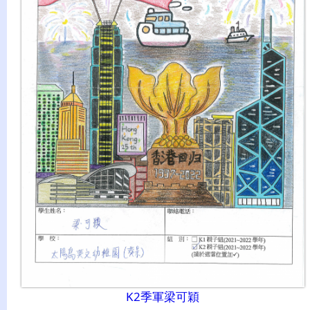
K2季軍梁可穎