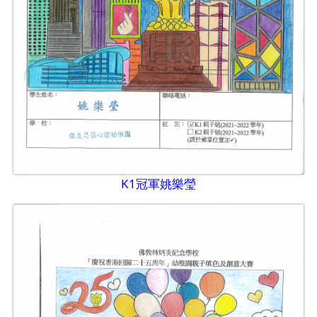
K1冠軍姚樂瑩