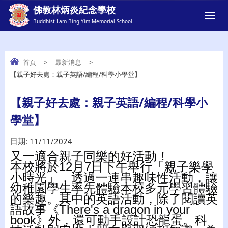
佛教林炳炎紀念學校
Buddhist Lam Bing Yim Memorial School
首頁
>
最新消息
>
【親子好去處：親子英語/編程/科學小學堂】
【親子好去處：親子英語/編程/科學小學
堂】
【親子好去處：親子英語/編程/科學小
學堂】
日期:
11/11/2024
又一適合親子同樂的好活動！
本校將於12月7日下午舉行「親子樂學
小時光」，透過一連串趣味性活動，讓
幼稚園學生率先體驗本校多元學習體驗
的樂趣。其中的英語活動，除了閱讀英
語故事《There's a dragon in your
book》外，還可動手設計恐龍蛋。科