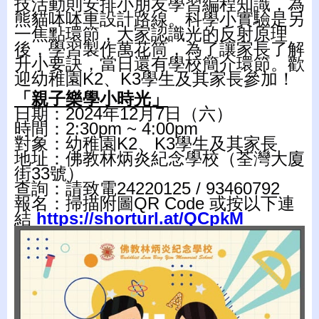
技活動則安排小朋友學習編程知識，為
熊貓呠呠車設計路線。科學小實驗是另
一焦點環節，大家認識光的反射原理
後，學習製作萬花筒，為了讓家長了解
升小要訣，當日還有學校簡介環節。歡
迎幼稚園K2、K3學生及其家長參加！
「親子樂學小時光」
日期：2024年12月7日（六）
時間：2:30pm ~ 4:00pm
對象：幼稚園K2、K3學生及其家長
地址：佛教林炳炎紀念學校（荃灣大廈
街33號）
查詢：請致電24220125 / 93460792
報名：掃描附圖QR Code 或按以下連
結
https://shorturl.at/QCpkM