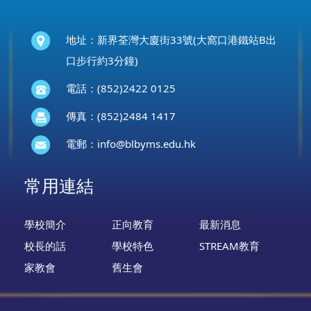
地址：新界荃灣大廈街33號(大窩口港鐵站B出
口步行約3分鐘)
電話：(852)2422 0125
傳真：(852)2484 1417
電郵：
info@blbyms.edu.hk
常用連結
學校簡介
正向教育
最新消息
校長的話
學校特色
STREAM教育
家教會
舊生會