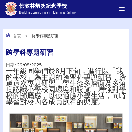
佛教林炳炎紀念學校
Buddhist Lam Bing Yim Memorial School
首頁
>
跨學科專題研習
跨學科專題研習
跨學科專題研習
日期:
29/08/2025
一年級同學們於
8
月下旬，進行以「我
的學校」為主題的跨學科專題研習，透
過這次專題研習，學生從多層面及多角
度認識小學校園環境和設施，增強對學
校的歸屬感，以便適應小學生活，同時
學習對校內各成員應有的態度。