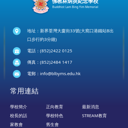
佛教林炳炎紀念學校
Buddhist Lam Bing Yim Memorial
地址：新界荃灣大廈街33號(大窩口港鐵站B出
口步行約3分鐘)
電話：(852)2422 0125
傳真：(852)2484 1417
電郵：
info@blbyms.edu.hk
常用連結
學校簡介
正向教育
最新消息
校長的話
學校特色
STREAM教育
家教會
舊生會