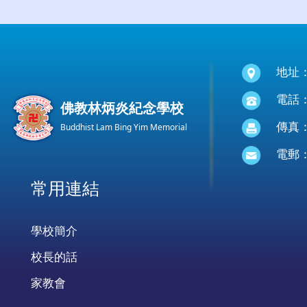
地址
電話：(
佛教林炳炎紀念學校
傳真：(
Buddhist Lam Bing Yim Memorial
電郵
常用連結
學校簡介
校長的話
家教會