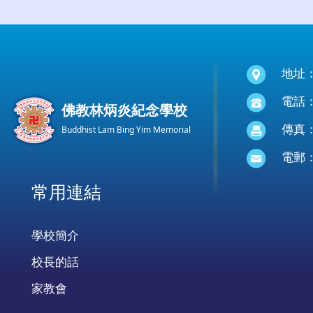
地址
電話：(
佛教林炳炎紀念學校
傳真：(
Buddhist Lam Bing Yim Memorial
電郵
常用連結
學校簡介
校長的話
家教會