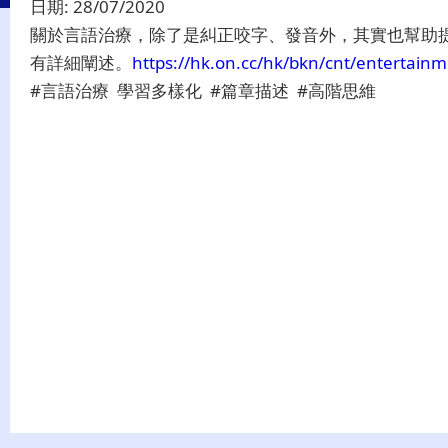
日期:
28/07/2020
關於言語治療，除了是糾正咬字、發音外，其實也幫助
有詳細闡述。
https://hk.on.cc/hk/bkn/cnt/enterta
#言語治療 學習多樣化 #篇章描述 #高階思維