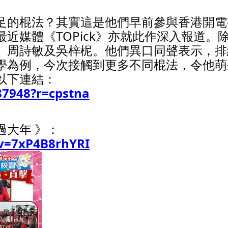
足的棍法？其實這是他們早前參與香港開電
近媒體《TOPick》亦就此作深入報道。
、周詩敏及吳梓柅。他們異口同聲表示，排
學為例，今次接觸到更多不同棍法，令他萌
以下連結：
887948?r=cpstna
過大年 》：
v=7xP4B8rhYRI