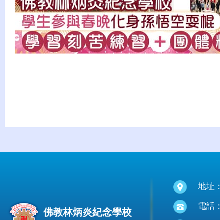
地址
電話：(
佛教林炳炎紀念學校