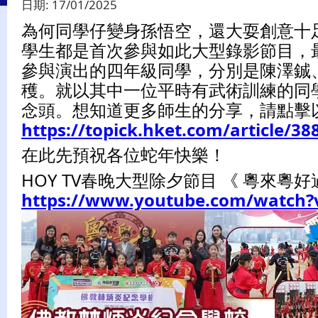
日期:
17/01/2025
為何同學仔變身孫悟空，還大耍創意十
學生都是首次參與如此大型錄影節目，最
參與演出的四年級同學，分別是陳澤鋮
穫。就以其中一位平時有武術訓練的同
念頭。想知道更多師生的分享，請點擊
https://topick.hket.com/article/3
在此先預祝各位蛇年快樂！
HOY TV春晚大型除夕節目 《 粵來粵好
https://www.youtube.com/watch?