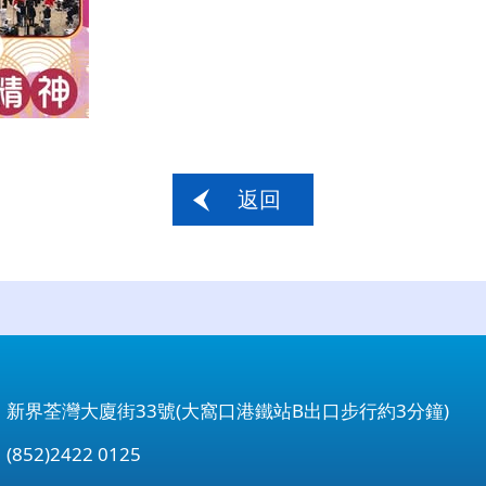
返回
：新界荃灣大廈街33號(大窩口港鐵站B出口步行約3分鐘)
852)2422 0125