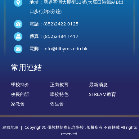
地址：新界荃灣大廈街33號(大窩口港鐵站B出
口步行約3分鐘)
電話：(852)2422 0125
傳真：(852)2484 1417
電郵：
info@blbyms.edu.hk
常用連結
學校簡介
正向教育
最新消息
校長的話
學校特色
STREAM教育
家教會
舊生會
網頁地圖
| Copyright© 佛教林炳炎紀念學校 . 版權所有 不得轉載 All rights
reserved.