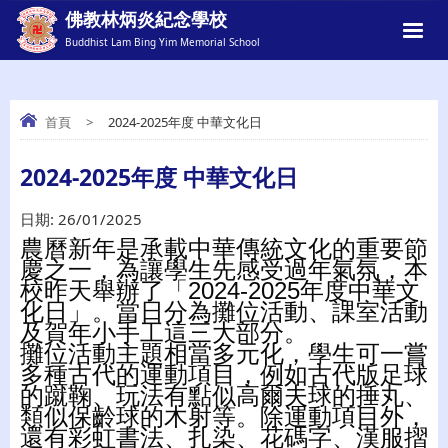
佛教林炳炎紀念學校
Buddhist Lam Bing Yim Memorial School
首頁
>
2024-2025年度 中華文化日
2024-2025年度 中華文化日
2024-2025年度 中華文化日
日期:
26/01/2025
農曆新年是承載中華傳統文化的重要節
慶之一，為讓學生先感受過年氣氛，本
校昨天舉辦了「2024-2025年度中華文
化日」。當日分為攤位活動、課室活動
及賀年小手工這三大部分。
攤位活動主題相當多元化，學生可一嘗
多種古代的運動項目，例如古代版足球
的蹴鞠、玩法有點似高爾夫球的捶丸、
類似保齡球的木射等。除運動項目外，
還有彩虹書法、扎染、花碼字、漢服摺