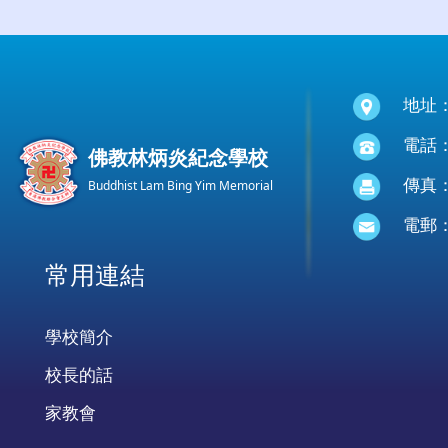
地址
電話：(
佛教林炳炎紀念學校
傳真：(
Buddhist Lam Bing Yim Memorial
電郵
常用連結
學校簡介
校長的話
家教會