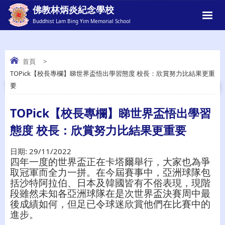
佛教林炳炎紀念學校
Buddhist Lam Bing Yim Memorial School
首頁
>
TOPick【校長專欄】睇世界盃悟出學習態度 校長：欣賞努力比結果更重
TOPICK【校長專欄】睇世界盃悟出學習態
要
度 校長：欣賞努力比結果更重要
TOPick【校長專欄】睇世界盃悟出學習
態度 校長：欣賞努力比結果更重要
日期:
29/11/2022
四年一度的世界盃正在卡塔爾舉行，大家也為爭
取冠軍而全力一拼。在今屆賽事中，亞洲球隊包
括沙特阿拉伯、日本及韓國皆有不俗表現，現階
段雖然未知各亞洲球隊在是次世界盃決賽周中最
後成績如何，但足已令球迷欣賞他們在比賽中的
進步。