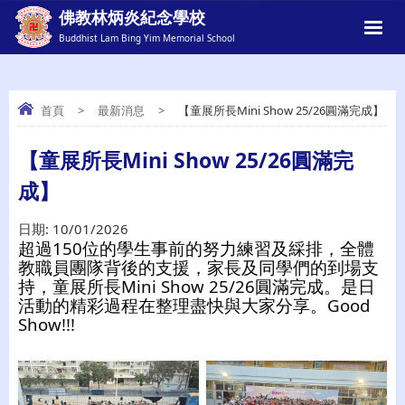
佛教林炳炎紀念學校
Buddhist Lam Bing Yim Memorial School
首頁
>
最新消息
>
【童展所長Mini Show 25/26圓滿完成】
【童展所長MINI SHOW 25/26圓滿完成】
【童展所長Mini Show 25/26圓滿完
成】
日期:
10/01/2026
超過150位的學生事前的努力練習及綵排，全體
教職員團隊背後的支援，家長及同學們的到場支
持，童展所長Mini Show 25/26圓滿完成。是日
活動的精彩過程在整理盡快與大家分享。Good
Show!!!