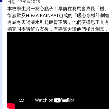
日期:
13/04/2025
本校學生另一窩心點子！早前在賽馬會成長「機」地計
徐嘉歡及HIFZA KAINAAT組成的「暖心水機
有感冬天喝凍水引起腸胃不適，他們便構思了具有
聽完同學講解方案後，有嘉賓大讚他們極具創意，