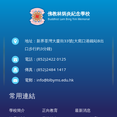
佛教林炳炎紀念學校
Buddhist Lam Bing Yim Memorial
地址：新界荃灣大廈街33號(大窩口港鐵站B出
口步行約3分鐘)
電話：(852)2422 0125
傳真：(852)2484 1417
電郵：
info@blbyms.edu.hk
常用連結
學校簡介
正向教育
最新消息