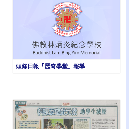
詳情
頭條日報「歷奇學堂」報導