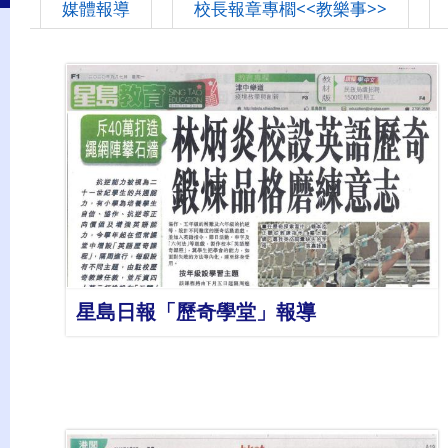
媒體報導
校長報章專櫩<<教樂事>>
詳情
星島日報「歷奇學堂」報導