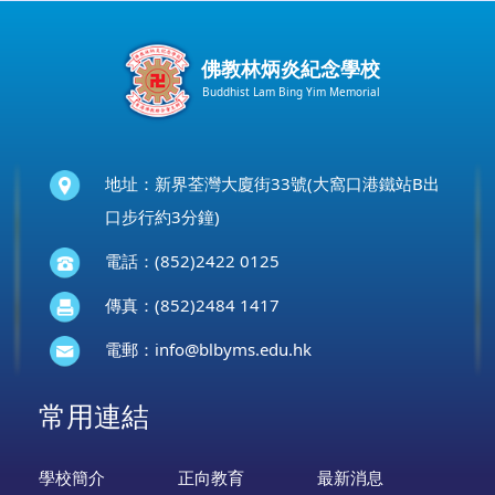
佛教林炳炎紀念學校
Buddhist Lam Bing Yim Memorial
地址：新界荃灣大廈街33號(大窩口港鐵站B出
口步行約3分鐘)
電話：(852)2422 0125
傳真：(852)2484 1417
電郵：
info@blbyms.edu.hk
常用連結
學校簡介
正向教育
最新消息