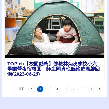
詳情
TOPick【校園動態】佛教林炳炎學校小六
畢業營夜宿校園 師生同煮晚飯締造溫馨回
憶(2023-06-26)
頁面:
1
2
3
4
5
6
7
8
9