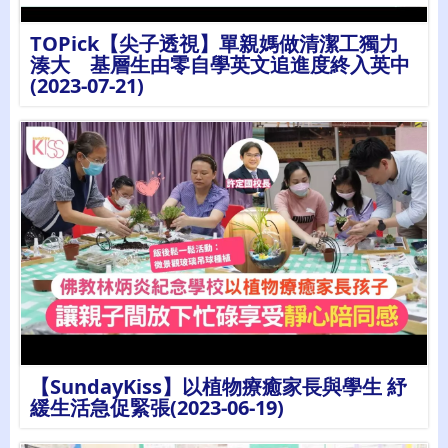
TOPick【尖子透視】單親媽做清潔工獨力
湊大 基層生由零自學英文追進度終入英中
(2023-07-21)
詳情
【SundayKiss】以植物療癒家長與學生 紓
緩生活急促緊張(2023-06-19)