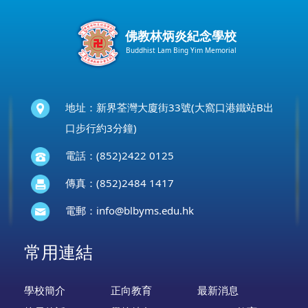
佛教林炳炎紀念學校
Buddhist Lam Bing Yim Memorial
地址：新界荃灣大廈街33號(大窩口港鐵站B出
口步行約3分鐘)
電話：(852)2422 0125
傳真：(852)2484 1417
電郵：
info@blbyms.edu.hk
常用連結
學校簡介
正向教育
最新消息