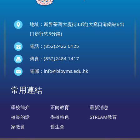
地址：新界荃灣大廈街33號(大窩口港鐵站B出
口步行約3分鐘)
電話：(852)2422 0125
傳真：(852)2484 1417
電郵：
info@blbyms.edu.hk
常用連結
學校簡介
正向教育
最新消息
校長的話
學校特色
STREAM教育
家教會
舊生會