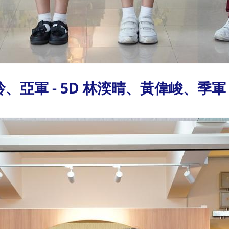
、亞軍 - 5D 林湙晴、黃偉峻、季軍 -