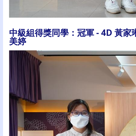
中級組得獎同學：冠軍 - 4D 黃家琳、
美婷