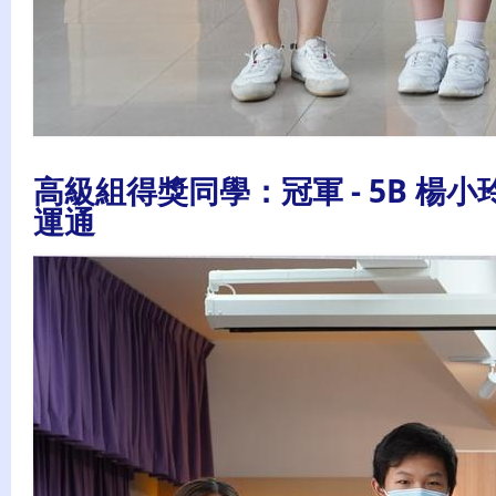
高級組得獎同學：冠軍 - 5B 楊小玲
運通