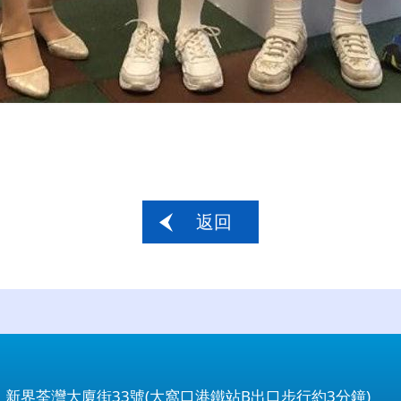
返回
：新界荃灣大廈街33號(大窩口港鐵站B出口步行約3分鐘)