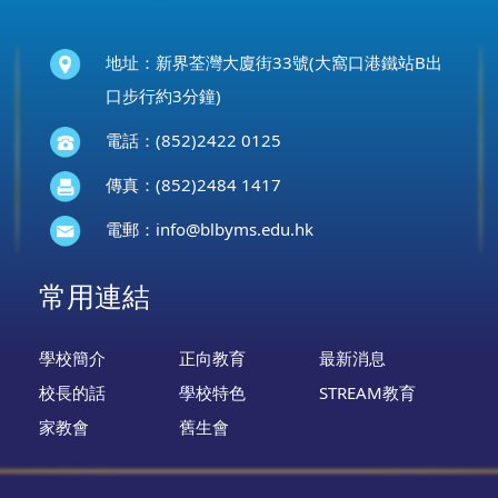
地址：新界荃灣大廈街33號(大窩口港鐵站B出
口步行約3分鐘)
電話：(852)2422 0125
傳真：(852)2484 1417
電郵：
info@blbyms.edu.hk
常用連結
學校簡介
正向教育
最新消息
校長的話
學校特色
STREAM教育
家教會
舊生會