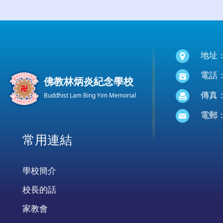
地址
電話：(
佛教林炳炎紀念學校
傳真：(
Buddhist Lam Bing Yim Memorial
電郵
常用連結
學校簡介
校長的話
家教會