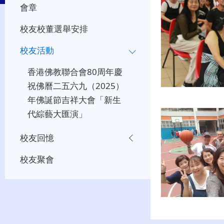
會章
校友校董選舉安排
校友活動
香港佛教聯合會80周年慶
祝佛曆二五六九（2025）
年佛誕節吉祥大會「新生
代綜藝大匯演」
校友回憶
校友聚會